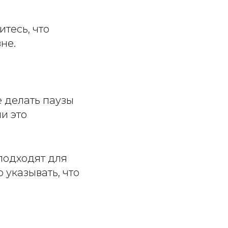
тесь, что
не.
 делать паузы
и это
 подходят для
 указывать, что