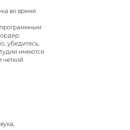
ука во время
с программным
ордер.
о, убедитесь,
студии имеются
и четкой
вука,