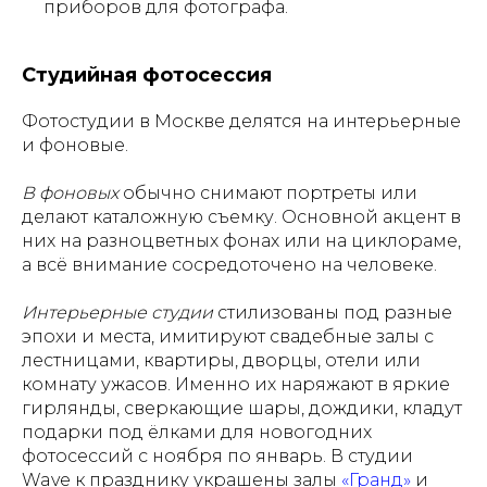
приборов для фотографа.
Студийная фотосессия
Фотостудии в Москве делятся на интерьерные
и фоновые.
В фоновых
обычно снимают портреты или
делают каталожную съемку. Основной акцент в
них на разноцветных фонах или на циклораме,
а всё внимание сосредоточено на человеке.
Интерьерные студии
стилизованы под разные
эпохи и места, имитируют свадебные залы с
лестницами, квартиры, дворцы, отели или
комнату ужасов. Именно их наряжают в яркие
гирлянды, сверкающие шары, дождики, кладут
подарки под ёлками для новогодних
фотосессий с ноября по январь. В студии
Wave к празднику украшены залы
«Гранд»
и